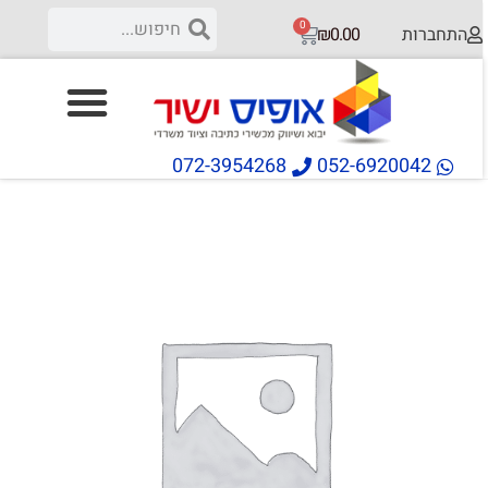
0
רות
₪
0.00
072-3954268
052-6920042