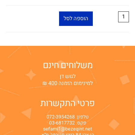
הוספה לסל
משלוחים חינם
לגוש דן
למינימום הזמנה 400 ₪
פרטי התקשרות
טלפון:
072-3954268
פקס: 03-6817732
sefami1@bezeqint.net