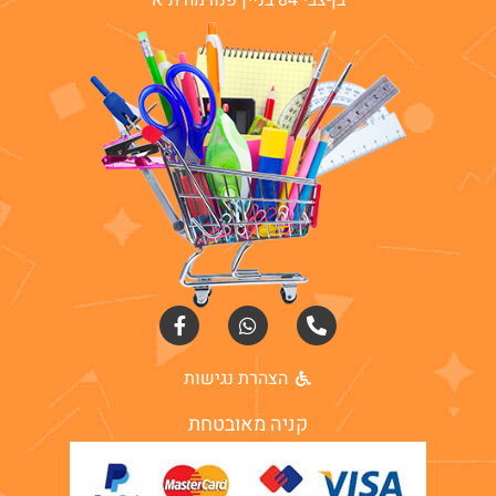
בן-צבי 84 בניין פנורמה ת"א
הצהרת נגישות
קניה מאובטחת