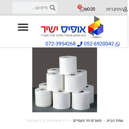
0
התחברות
₪
0.00
072-3954268
052-6920042
עמוד הבית
>
מוצרים חד פעמיים
>
נייר טואלט 24 יח דו-שכבתי