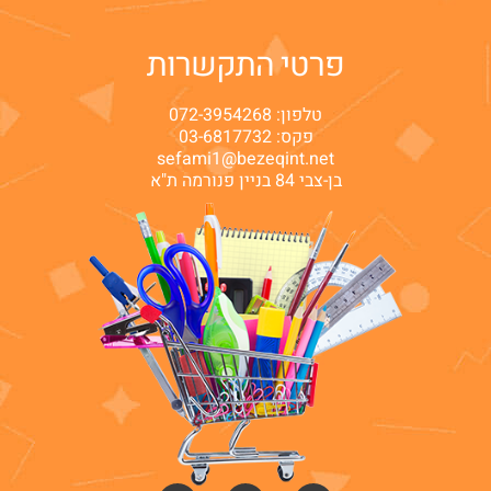
פרטי התקשרות
טלפון:
072-3954268
פקס: 03-6817732
sefami1@bezeqint.net
בן-צבי 84 בניין פנורמה ת"א