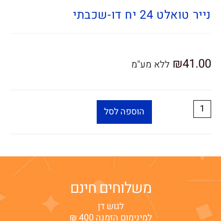
נייר טואלט 24 יח דו-שכבתי
₪
41.00
ללא מע"מ
הוספה לסל
משלוחים חינם
לגוש דן
למינימום הזמנה 400 ₪