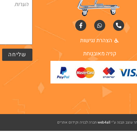
הצהרת נגישות
קניה מאובטחת
שליחה
 עוצב ונבנה ע"י
web4all
חברה לבניה וקידום אתרים