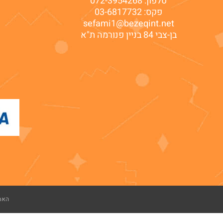
טלפון:
072-3954268
פקס: 03-6817732
sefami1@bezeqint.net
בן-צבי 84 בניין פנורמה ת"א
האתר