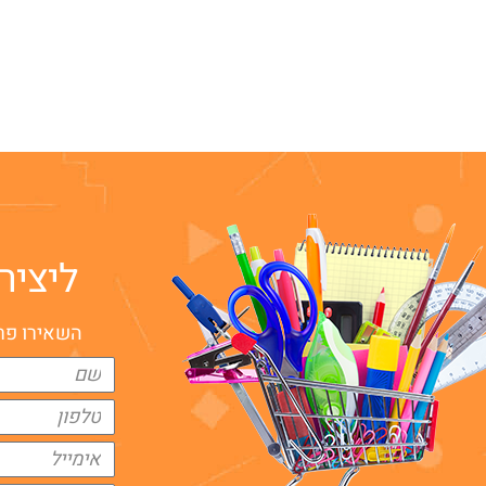
ליציר
השאירו פרט