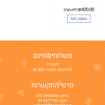
₪
420.00
ללא מע"מ
הוספה לסל
משלוחים חינם
לגוש דן
למינימום הזמנה 400 ₪
פרטי התקשרות
טלפון:
072-3954268
פקס: 03-6817732