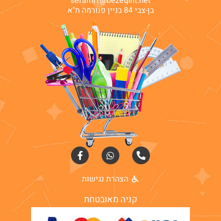
sefami1@bezeqint.net
בן-צבי 84 בניין פנורמה ת"א
הצהרת נגישות
קניה מאובטחת